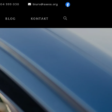
04 999 030
biuro@awos.org
BLOG
KONTAKT