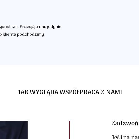
onalizm. Pracują u nas jedynie
go klienta podchodzimy
JAK WYGLĄDA WSPÓŁPRACA Z NAMI
Zadzwoń 
Jeśli na na