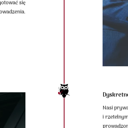
gotować się
rowadzenia.
Dyskretn
Nasi prywa
i rzetelny
prowadzon