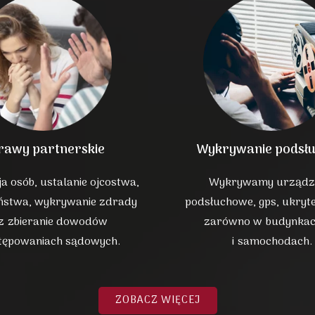
rawy partnerskie
Wykrywanie podsł
a osób, ustalanie ojcostwa,
Wykrywamy urządz
ństwa, wykrywanie zdrady
podsłuchowe, gps, ukryt
z zbieranie dowodów
zarówno w budynkac
tępowaniach sądowych.
i samochodach.
ZOBACZ WIĘCEJ