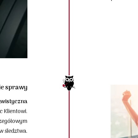
ie sprawy
ywistyczna
c Klientowi.
czegółowym
w śledztwa.