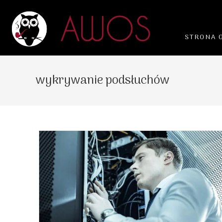
STRONA 
wykrywanie podsłuchów