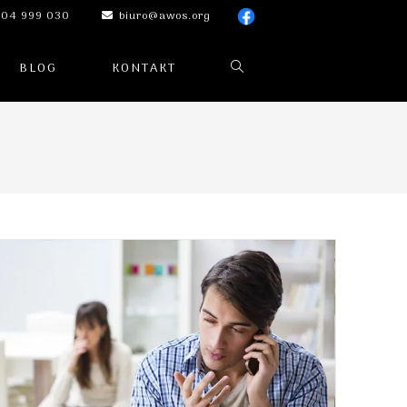
04 999 030
biuro@awos.org
BLOG
KONTAKT